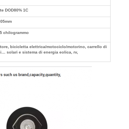
lte DOD80% 1C
*205mm
05 chilogrammo
ore, bicicletta elettrica/motociclo/motorino, carrello di
i… solari e sistema di energia eolica, rv,