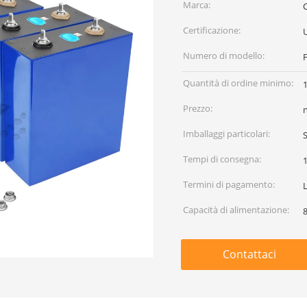
Marca:
Certificazione:
Numero di modello:
Quantità di ordine minimo:
Prezzo:
Imballaggi particolari:
S
Tempi di consegna:
Termini di pagamento:
L
Capacità di alimentazione:
Contattaci