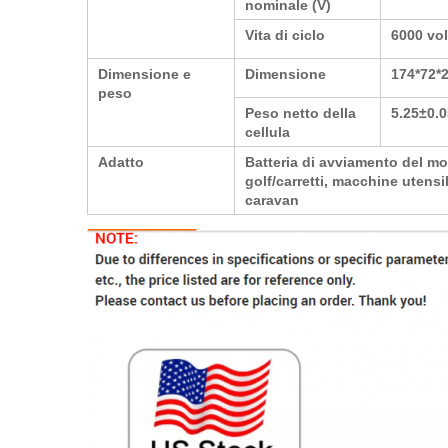
nominale (V)
Vita di ciclo
6000 vo
Dimensione e
Dimensione
174*72
peso
Peso netto della
5.25±0.
cellula
Adatto
Batteria di avviamento del mot
golf/carretti, macchine utensil
caravan