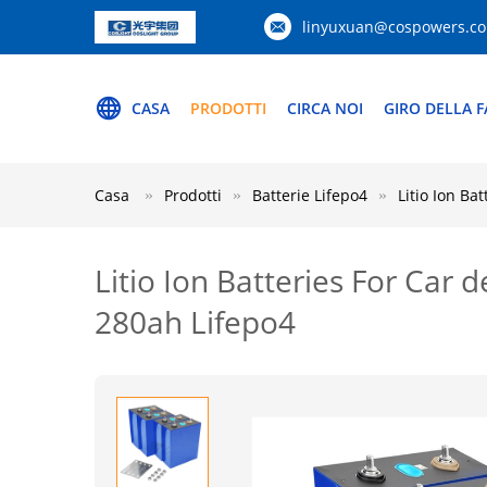
linyuxuan@cospowers.c
CASA
PRODOTTI
CIRCA NOI
GIRO DELLA F
Casa
Prodotti
Batterie Lifepo4
Litio Ion Bat
Litio Ion Batteries For Car de
280ah Lifepo4