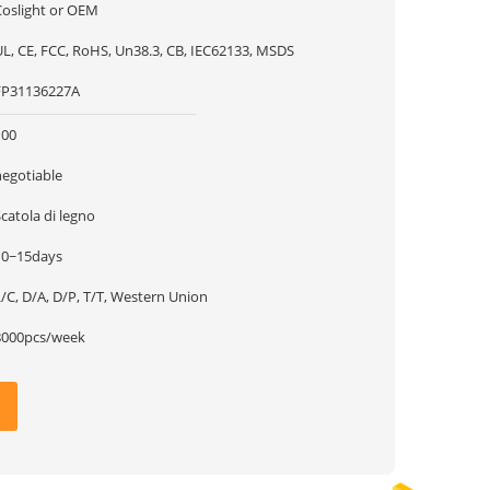
Coslight or OEM
UL, CE, FCC, RoHS, Un38.3, CB, IEC62133, MSDS
FP31136227A
100
negotiable
catola di legno
10~15days
/C, D/A, D/P, T/T, Western Union
8000pcs/week