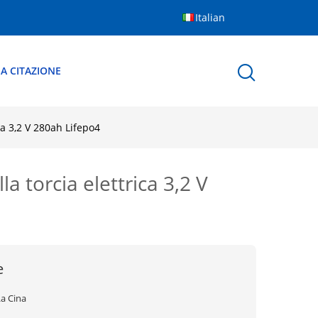
Italian
A CITAZIONE
ica 3,2 V 280ah Lifepo4
la torcia elettrica 3,2 V
e
La Cina